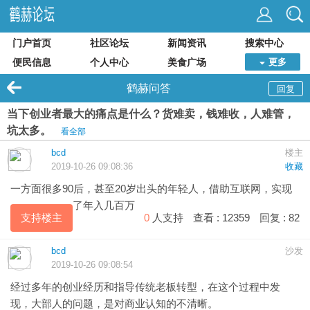
门户首页
社区论坛
新闻资讯
搜索中心
便民信息
个人中心
美食广场
更多
鹤赫问答
回复
当下创业者最大的痛点是什么？货难卖，钱难收，人难管，
坑太多。
看全部
bcd
楼主
2019-10-26 09:08:36
收藏
一方面很多90后，甚至20岁出头的年轻人，借助互联网，实现
了年入几百万
支持楼主
0
人支持
查看 :
12359
回复 :
82
bcd
沙发
2019-10-26 09:08:54
经过多年的创业经历和指导传统老板转型，在这个过程中发
现，大部人的问题，是对商业认知的不清晰。