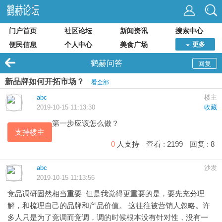
门户首页
社区论坛
新闻资讯
搜索中心
便民信息
个人中心
美食广场
更多
鹤赫问答
回复
新品牌如何开拓市场？
看全部
abc
楼主
2019-10-15 11:13:30
收藏
第一步应该怎么做？
支持楼主
0
人支持
查看 :
2199
回复 :
8
abc
沙发
2019-10-15 11:13:56
竞品调研固然相当重要 但是我觉得更重要的是，要先充分理
解，和梳理自己的品牌和产品价值。 这往往被营销人忽略。许
多人只是为了竞调而竞调，调的时候根本没有针对性，没有一