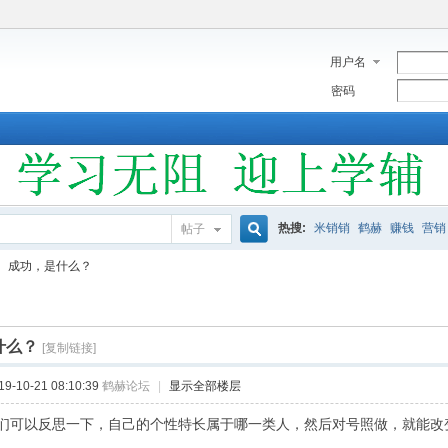
用户名
密码
热搜:
米销销
鹤赫
赚钱
营销
帖子
搜
成功，是什么？
索
什么？
[复制链接]
-10-21 08:10:39
鹤赫论坛
|
显示全部楼层
们可以反思一下，自己的个性特长属于哪一类人，然后对号照做，就能改