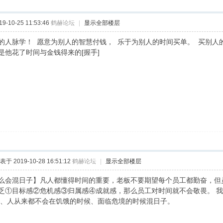
-10-25 11:53:46
鹤赫论坛
|
显示全部楼层
的人脉学！ 愿意为别人的智慧付钱， 乐于为别人的时间买单。 买别人
是他花了时间与金钱得来的[握手]
表于 2019-10-28 16:51:12
鹤赫论坛
|
显示全部楼层
么会混日子】凡人都懂得时间的重要，老板不要期望每个员工都勤奋，但
乏①目标感②危机感③归属感④成就感，那么员工对时间就不会敬畏。 我
二、人从来都不会在饥饿的时候、面临危境的时候混日子。