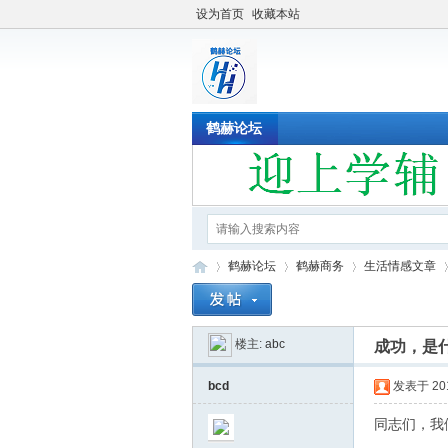
设为首页
收藏本站
鹤赫论坛
鹤赫论坛
鹤赫商务
生活情感文章
楼主:
abc
成功，是
鹤
»
›
›
›
bcd
发表于 2019
同志们，我