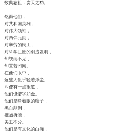
数典忘祖，贪天之功。
然而他们，
对共和国英雄，
对伟大领袖，
对两弹元勋，
对辛劳的民工，
对科学巨匠的创造发明，
却视而不见，
却置若罔闻。
在他们眼中，
这些人似乎轻若浮尘。
即使有一点报道，
他们也惜字如金。
他们是睁着眼的瞎子，
黑白颠倒，
摧眉折腰，
美丑不分。
他们是有文化的白痴，