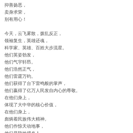
抑善扬恶，
卖身求荣，
别有用心！
今天，云飞雾散，拨乱反正，
领袖复生，英雄还魂，
科学家、英雄、百姓大步流星。
他们英姿勃发，
他们气宇轩昂。
他们浩然正气，
他们雷霆万钧。
他们获得了台下雷鸣般的掌声，
他们嬴得了亿万人民发自内心的尊敬。
在他们身上，
体现了大中华的核心价值，
在他们身上，
彪炳着民族伟大精神。
他们作惊天动地事，