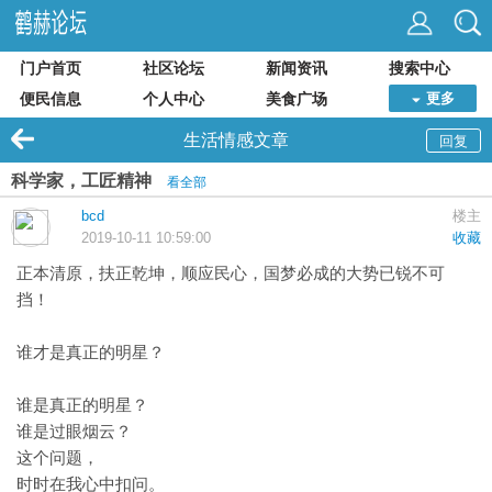
门户首页
社区论坛
新闻资讯
搜索中心
便民信息
个人中心
美食广场
更多
生活情感文章
回复
科学家，工匠精神
看全部
bcd
楼主
2019-10-11 10:59:00
收藏
正本清原，扶正乾坤，顺应民心，国梦必成的大势已锐不可
挡！
谁才是真正的明星？
谁是真正的明星？
谁是过眼烟云？
这个问题，
时时在我心中扣问。