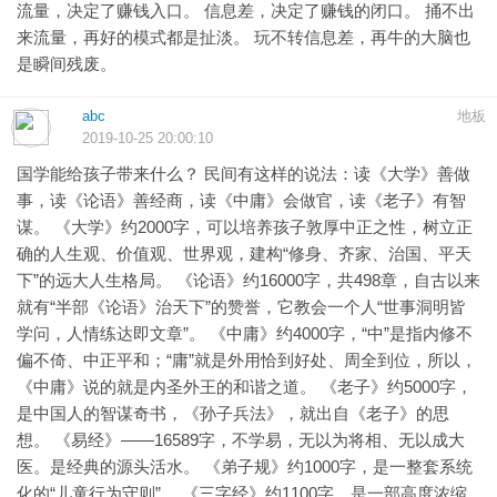
流量，决定了赚钱入口。 信息差，决定了赚钱的闭口。 捅不出
来流量，再好的模式都是扯淡。 玩不转信息差，再牛的大脑也
是瞬间残废。
abc
地板
2019-10-25 20:00:10
国学能给孩子带来什么？ 民间有这样的说法：读《大学》善做
事，读《论语》善经商，读《中庸》会做官，读《老子》有智
谋。 《大学》约2000字，可以培养孩子敦厚中正之性，树立正
确的人生观、价值观、世界观，建构“修身、齐家、治国、平天
下”的远大人生格局。 《论语》约16000字，共498章，自古以来
就有“半部《论语》治天下”的赞誉，它教会一个人“世事洞明皆
学问，人情练达即文章”。 《中庸》约4000字，“中”是指内修不
偏不倚、中正平和；“庸”就是外用恰到好处、周全到位，所以，
《中庸》说的就是内圣外王的和谐之道。 《老子》约5000字，
是中国人的智谋奇书，《孙子兵法》，就出自《老子》的思
想。 《易经》——16589字，不学易，无以为将相、无以成大
医。是经典的源头活水。 《弟子规》约1000字，是一整套系统
化的“儿童行为守则”。 《三字经》约1100字，是一部高度浓缩