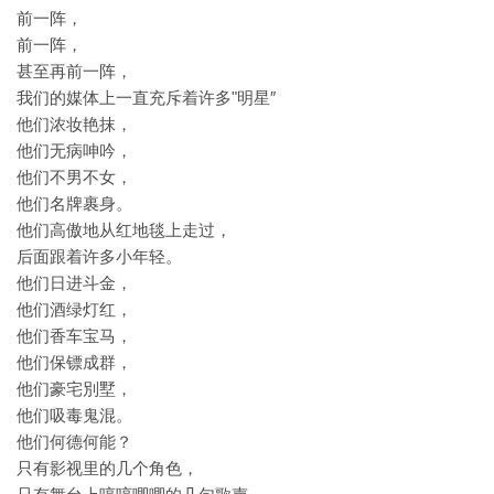
前一阵，
前一阵，
甚至再前一阵，
我们的媒体上一直充斥着许多"明星″
他们浓妆艳抹，
他们无病呻吟，
他们不男不女，
他们名牌裹身。
他们高傲地从红地毯上走过，
后面跟着许多小年轻。
他们日进斗金，
他们酒绿灯红，
他们香车宝马，
他们保镖成群，
他们豪宅別墅，
他们吸毒鬼混。
他们何德何能？
只有影视里的几个角色，