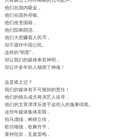
只有舞台上哼哼唧唧的几句歌声。
他们在国内吸金，
他们在国外存银。
他们改变国籍，
他们阳奉阴违。
他们大把赚着人民币，
却不愿作中国公民。
这样的"明星″，
却让我们的媒体奉若神明，
却让许多年轻人颠倒了神魂！
这是谁之过？
我们的媒体有不可推卸的责任！
他们的镜头成天将演艺人追寻，
他们的文章津津乐道于这些人的逸事绯闻。
这些年媒体集体卖萌，
拍马溜须，树碑立传，
歌功颂德，歌舞升平，
黄钟毁弃，瓦釜雷鸣，