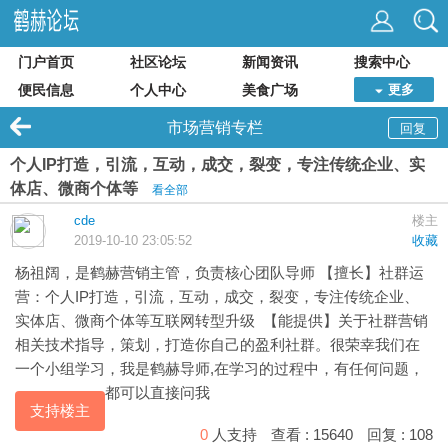
门户首页
社区论坛
新闻资讯
搜索中心
便民信息
个人中心
美食广场
更多
市场营销专栏
回复
个人IP打造，引流，互动，成交，裂变，专注传统企业、实
体店、微商个体等
看全部
cde
楼主
2019-10-10 23:05:52
收藏
杨祖阔
，是
鹤赫
营销主管，负责核心团队导师 【擅长】社群运
营：个人IP打造，引流，互动，成交，裂变，专注传统企业、
实体店、微商个体等互联网转型升级 【能提供】关于社群营销
相关技术指导，策划，打造你自己的盈利社群。很荣幸我们在
一个小组学习，我是鹤赫导师,在学习的过程中，有任何问题，
都可以直接问我
支持楼主
0
人支持
查看 :
15640
回复 :
108