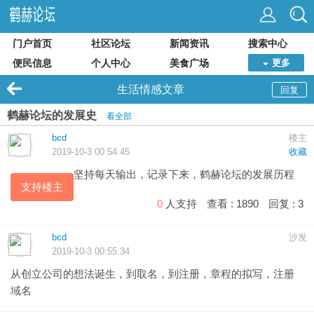
门户首页
社区论坛
新闻资讯
搜索中心
便民信息
个人中心
美食广场
更多
生活情感文章
回复
鹤赫论坛的发展史
看全部
bcd
楼主
2019-10-3 00:54:45
收藏
坚持每天输出，记录下来，
鹤赫
论坛的发展历程
支持楼主
0
人支持
查看 :
1890
回复 :
3
bcd
沙发
2019-10-3 00:55:34
从创立公司的想法诞生，到取名，到注册，章程的拟写，注册
域名