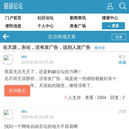
门户首页
社区论坛
新闻资讯
搜索中心
便民信息
个人中心
美食广场
更多
生活情感文章
回复
在天涯，东论，没有发广告，说别人发广告
看全部
abc
楼主
2019-9-29 15:57:49
收藏
简直无法无天了，还是
鹤赫
论坛给力啊！
见不得天涯那些，没有发广告，就是发一些感悟都被封杀十
年。天涯如此随意，难怪没疼了。
支持楼主
0
人支持
查看 :
1804
回复 :
2
abc
沙发
2019-9-29 15:58:10
找到一个网络自由言论的地方不容易啊