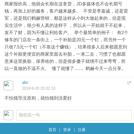
商家报价高，他就会长期在这拿货，JD多媒体也不会长期亏
钱，再加上好的服务，客户越来越多。 不管是李嘉诚，还是雷
军，还是我们鹤赫营销，都是这样从小到大做起来的，但是现
实生活中，很少有人真的这样干 ，所以从一开始就干不起来，
发不了财，因为不懂让利给客户。 举个最简单的例子： 有2个
修车的门店在一条街上，一个补胎是20元一个钉，而另外一个
只收7.5元一个钉（不靠这个赚钱），结果很多人后来都愿意到
这个补胎更便宜的商家里面去补胎，一来二去，习惯了也都愿
意来这里换胎，保养啥的，但是很多傻子就绕不过来弯弯，所
以一直做的不温不火。 懂了就懂了…… 鹤赫今天一点分享。
abc
#
5
2019-9-20 20:02:33
不怕领导没原则，就怕领到没爱好
首页
|
登录
|
注册