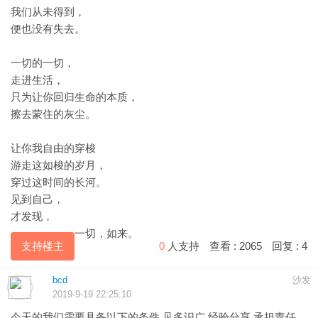
​‎我们​‎从​未得到，
​‎便​‎也没有失去。
​‎一切的‎一切，
​走进‎生​‎活，
​‎只为让‎你回归‎生命的​本质，
​‎擦去‎蒙住​‎的灰尘。
​‎让你我‎自由​的​穿‎梭
游​走这​如梭的​‎岁月，
穿‎过‎这​时‎间的长河。
​见‎到​自‎己，
才发现，
​‎一‎切，​如​‎来。
支持楼主
0
人支持
查看 :
2065
回复 :
4
bcd
沙发
2019-9-19 22:25:10
今天的我们需要具备以下的条件 见多识广 经验分享 承担责任