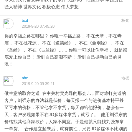
匠人精神 世界文化 积极心态 伟大梦想
bcd
板凳
2019-9-20 07:45:20
你的幸福之路在哪里？ 你唯一幸福之路， 不在天堂，不在寺
庙， 不在桃花源， 不在《道德经》， 不在《金刚经》， 不在
《圣经》， 不在《古兰经》…… 你唯一可以让你幸福， 就是彻
底爱上你自己！ 爱到自己高潮不断！ 爱到自己撼动自己的灵
魂！
abc
地板
2019-9-20 09:39:21
做生意的取舍之道 在中关村卖光碟的那会儿，面对难打交道的
客户，刘强东的办法就是低价，每天报一个与进价基本持平甚
至亏本的价格，不管他拿不拿货，每天都给他报价，总会有一
天，客户发现如果不在JD多媒体拿货，就亏了。 他用刘强东的
价格找其他商家砍价，人家不同意。于是他就只能找刘强东拿
一单货。 合作建立起来后，就有惯性，只要JD多媒体不比别的