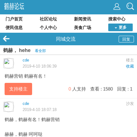
门户首页
社区论坛
新闻资讯
搜索中心
便民信息
个人中心
美食广场
更多
同城交流
回复
鹤赫， hehe
看全部
cde
楼主
2019-4-10 18:06:39
收藏
鹤赫
营销 鹤赫有名！
支持楼主
0
人支持
查看 :
1580
回复 :
1
cde
沙发
2019-4-10 18:07:18
鹤赫，鹤赫有名！鹤赫营销
赫赫，鹤赫 呵呵哒