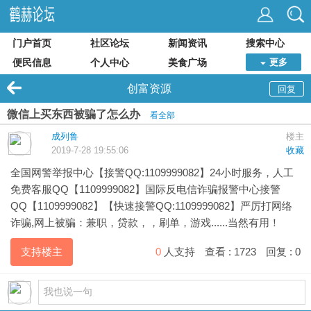
门户首页
社区论坛
新闻资讯
搜索中心
便民信息
个人中心
美食广场
更多
创富资源
回复
微信上买东西被骗了怎么办
看全部
成列鲁
楼主
2019-7-28 19:55:06
收藏
全国网警举报中心【接警QQ:1109999082】24小时服务，人工
免费客服QQ【1109999082】国际反电信诈骗报警中心接警
QQ【1109999082】【快速接警QQ:1109999082】严厉打网络
诈骗,网上被骗：兼职，贷款，，刷单，游戏......当然有用！
支持楼主
0
人支持
查看 :
1723
回复 :
0