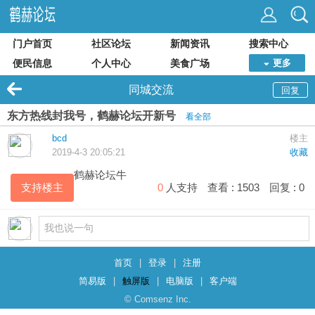
门户首页
社区论坛
新闻资讯
搜索中心
便民信息
个人中心
美食广场
更多
同城交流
回复
东方热线封我号，鹤赫论坛开新号
看全部
bcd
楼主
2019-4-3 20:05:21
收藏
鹤赫
论坛牛
支持楼主
0
人支持
查看 :
1503
回复 :
0
首页
|
登录
|
注册
简易版
|
触屏版
|
电脑版
|
客户端
© Comsenz Inc.