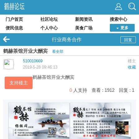
门户首页
社区论坛
新闻资讯
搜索中心
便民信息
个人中心
美食广场
更多
行业商务合作
回复
鹤赫茶馆开业大酬宾
看全部
510010669
楼主
2019-5-28 09:46:13
收藏
鹤赫
茶馆
开业大酬宾
支持楼主
0
人支持
查看 :
1912
回复 :
1