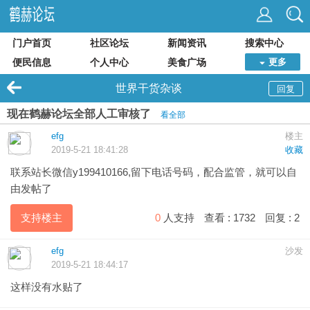
门户首页
社区论坛
新闻资讯
搜索中心
便民信息
个人中心
美食广场
更多
世界干货杂谈
回复
现在鹤赫论坛全部人工审核了
看全部
efg
楼主
2019-5-21 18:41:28
收藏
联系站长微信y199410166,留下电话号码，配合监管，就可以自
由发帖了
支持楼主
0
人支持
查看 :
1732
回复 :
2
efg
沙发
2019-5-21 18:44:17
这样没有水贴了