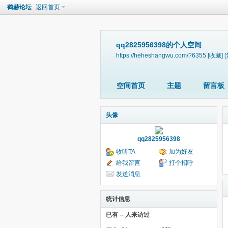
鹤赫论坛
返回首页
qq2825956398的个人空间
https://heheshangwu.com/?6355
[收藏]
空间首页
主题
留言板
头像
qq2825956398
收听TA
加为好友
给我留言
打个招呼
发送消息
统计信息
已有
--
人来访过