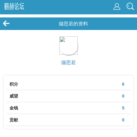
撷思若的资料
撷思若
积分
6
威望
0
金钱
5
贡献
0