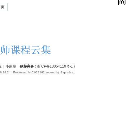
首页
版
|
小黑屋
|
鹤赫商务
(
浙ICP备18054110号-1
)
6 18:24
, Processed in 0.029162 second(s), 8 queries .