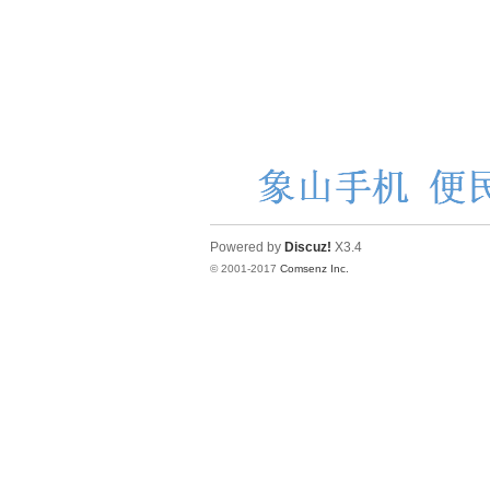
赫
Powered by
Discuz!
X3.4
© 2001-2017
Comsenz Inc.
论