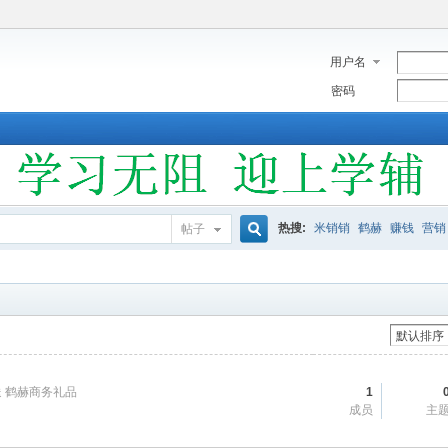
用户名
密码
热搜:
米销销
鹤赫
赚钱
营销
帖子
搜
索
 鹤赫商务礼品
1
成员
主