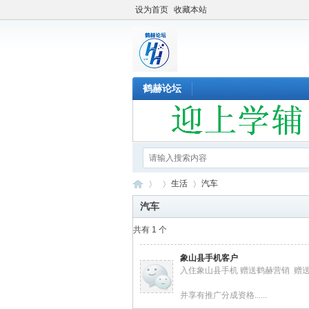
设为首页
收藏本站
鹤赫论坛
生活
汽车
汽车
共有 1 个
鹤
›
›
›
象山县手机客户
入住象山县手机 赠送鹤赫营销 赠送
并享有推广分成资格......