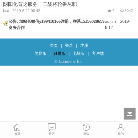
阴阳化育之服务，三战将轮番尽职
bcd
-
2019-8-21 00:48
6
3042
公告:
加站长微信y199410166注册，联系15356028659
admin
2019-
商务合作
5-12
首页
|
登录
|
注册
简易版
|
触屏版
|
电脑版
|
客户端
© Comsenz Inc.
首页
社区
导读
我的