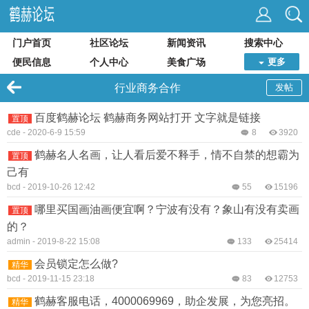
门户首页
社区论坛
新闻资讯
搜索中心
便民信息
个人中心
美食广场
更多
行业商务合作
发帖
百度鹤赫论坛 鹤赫商务网站打开 文字就是链接
置顶
cde
-
2020-6-9 15:59
8
3920
鹤赫名人名画，让人看后爱不释手，情不自禁的想霸为
置顶
己有
bcd
-
2019-10-26 12:42
55
15196
哪里买国画油画便宜啊？宁波有没有？象山有没有卖画
置顶
的？
admin
-
2019-8-22 15:08
133
25414
会员锁定怎么做?
精华
bcd
-
2019-11-15 23:18
83
12753
鹤赫客服电话，4000069969，助企发展，为您亮招。
精华