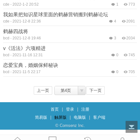
cde
-
2022-1-2 20:52
1
773
我如果把知识星球里面的鹤赫营销搬到鹤赫论坛
cde
-
2021-12-8 22:36
4
2091
鹤赫四战将
bcd
-
2021-12-8 19:46
3
2034
v《活法》六项精进
bcd
-
2021-11-16 12:31
0
745
恋爱宝典，婚姻保鲜秘诀
bcd
-
2021-11-5 22:17
0
705
上一页
第4页
下一页
首页
|
登录
|
注册
简易版
|
触屏版
|
电脑版
|
客户端
© Comsenz Inc.