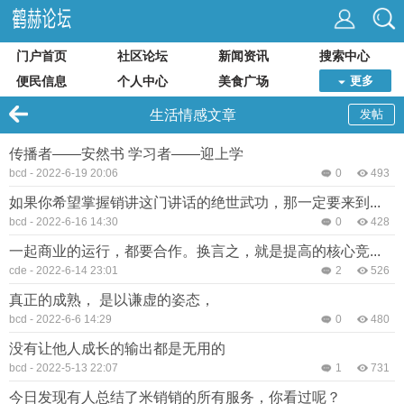
门户首页
社区论坛
新闻资讯
搜索中心
便民信息
个人中心
美食广场
更多
生活情感文章
发帖
传播者——安然书 学习者——迎上学
bcd
-
2022-6-19 20:06
0
493
如果你希望掌握销讲这门讲话的绝世武功，那一定要来到...
bcd
-
2022-6-16 14:30
0
428
一起商业的运行，都要合作。换言之，就是提高的核心竞...
cde
-
2022-6-14 23:01
2
526
真正的成熟， 是以谦虚的姿态，
bcd
-
2022-6-6 14:29
0
480
没有让他人成长的输出都是无用的
bcd
-
2022-5-13 22:07
1
731
今日发现有人总结了米销销的所有服务，你看过呢？