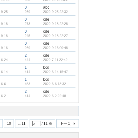
0
abc
-9-25
269
2022-9-25 22:32
0
cde
-9-18
273
2022-9-18 22:28
0
cde
-9-18
245
2022-9-18 22:27
0
cde
-9-16
269
2022-9-16 00:48
2
cde
-6-24
444
2022-7-11 22:42
1
bcd
-6-14
414
2022-6-14 15:47
1
bcd
-6-6
453
2022-6-6 13:32
2
cde
-6-2
414
2022-6-2 22:48
10
... 11
/ 11 页
下一页