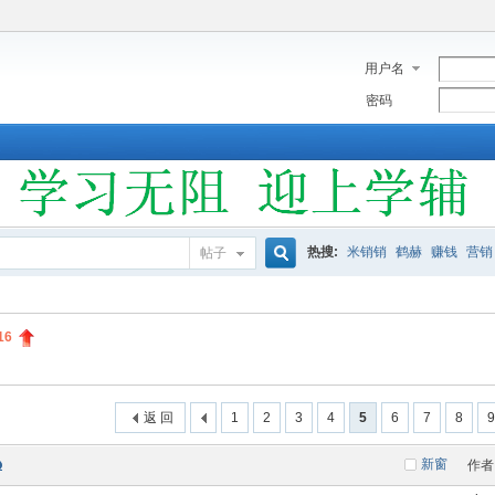
用户名
密码
热搜:
米销销
鹤赫
赚钱
营销
帖子
搜
16
索
返 回
1
2
3
4
5
6
7
8
9
新窗
作者