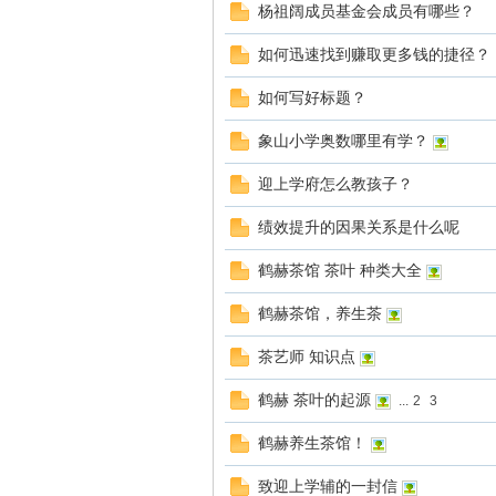
杨祖阔成员基金会成员有哪些？
如何迅速找到赚取更多钱的捷径？
如何写好标题？
赫
象山小学奥数哪里有学？
迎上学府怎么教孩子？
绩效提升的因果关系是什么呢
鹤赫茶馆 茶叶 种类大全
鹤赫茶馆，养生茶
论
茶艺师 知识点
鹤赫 茶叶的起源
...
2
3
鹤赫养生茶馆！
致迎上学辅的一封信