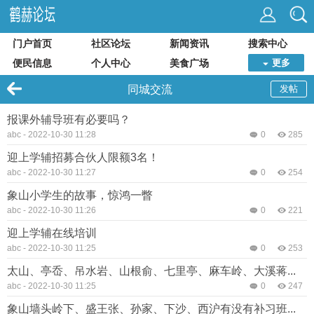
门户首页
社区论坛
新闻资讯
搜索中心
便民信息
个人中心
美食广场
更多
同城交流
发帖
报课外辅导班有必要吗？
abc
-
2022-10-30 11:28
0
285
迎上学辅招募合伙人限额3名！
abc
-
2022-10-30 11:27
0
254
象山小学生的故事，惊鸿一瞥
abc
-
2022-10-30 11:26
0
221
迎上学辅在线培训
abc
-
2022-10-30 11:25
0
253
太山、亭岙、吊水岩、山根俞、七里亭、麻车岭、大溪蒋...
abc
-
2022-10-30 11:25
0
247
象山墙头岭下、盛王张、孙家、下沙、西沪有没有补习班...