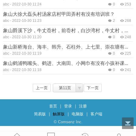
abc
-
2022-10-30 11:24
0
253
象山大徐大磊头村汤家店村甲田弄村有没有培训班？
abc
-
2022-10-30 11:23
2
268
象山爵溪下沙，牛丈岙村，前岙村，白沙湾村，牛丈村，...
abc
-
2022-10-30 11:20
0
248
象山新桥海台、海丰、韩升、石柱外、上七里、崇在塘有...
abc
-
2022-10-30 11:19
0
225
象山鹤浦鸭嘴头、鹤进、大南田、小网巾有没有小孩补课...
abc
-
2022-10-30 11:18
0
241
上一页
第11页
下一页
首页
|
登录
|
注册
简易版
|
触屏版
|
电脑版
|
客户端
© Comsenz Inc.