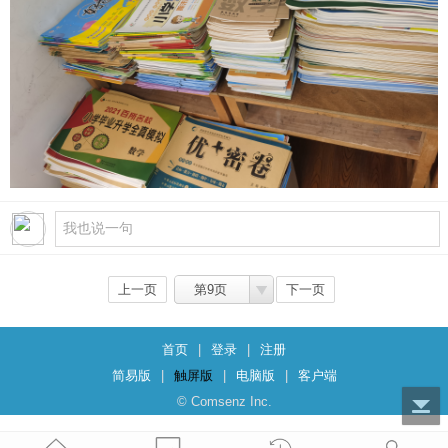
上一页
第9页
下一页
首页
|
登录
|
注册
简易版
|
触屏版
|
电脑版
|
客户端
© Comsenz Inc.