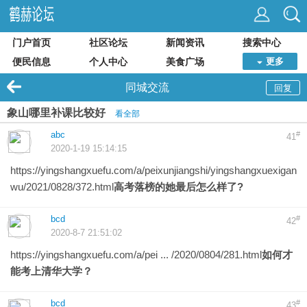
门户首页
社区论坛
新闻资讯
搜索中心
便民信息
个人中心
美食广场
更多
同城交流
回复
象山哪里补课比较好
看全部
abc
#
41
2020-1-19 15:14:15
https://yingshangxuefu.com/a/peixunjiangshi/yingshangxuexigan
wu/2021/0828/372.html
高考落榜的她最后怎么样了?
bcd
#
42
2020-8-7 21:51:02
https://yingshangxuefu.com/a/pei ... /2020/0804/281.html
如何才
能考上清华大学？
bcd
#
43