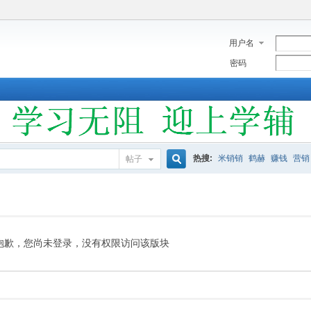
用户名
密码
热搜:
米销销
鹤赫
赚钱
营销
帖子
搜
索
抱歉，您尚未登录，没有权限访问该版块