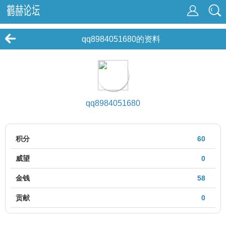
qq8984051680的资料
qq8984051680
积分
60
威望
0
金钱
58
贡献
0