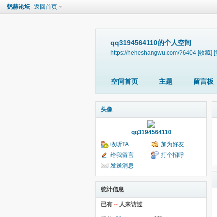
鹤赫论坛
返回首页
qq3194564110的个人空间
https://heheshangwu.com/?6404
[收藏]
空间首页
主题
留言板
头像
qq3194564110
收听TA
加为好友
给我留言
打个招呼
发送消息
统计信息
已有
--
人来访过