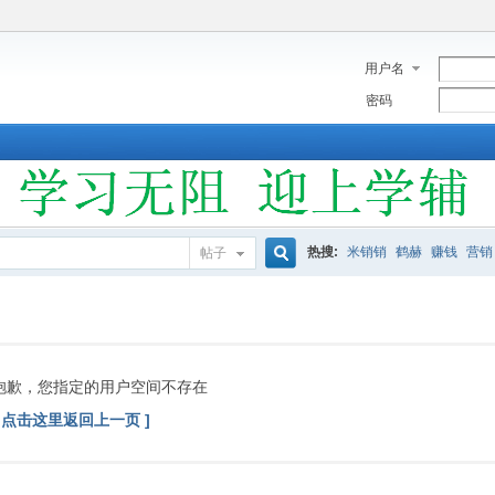
用户名
密码
热搜:
米销销
鹤赫
赚钱
营销
帖子
搜
索
抱歉，您指定的用户空间不存在
[ 点击这里返回上一页 ]