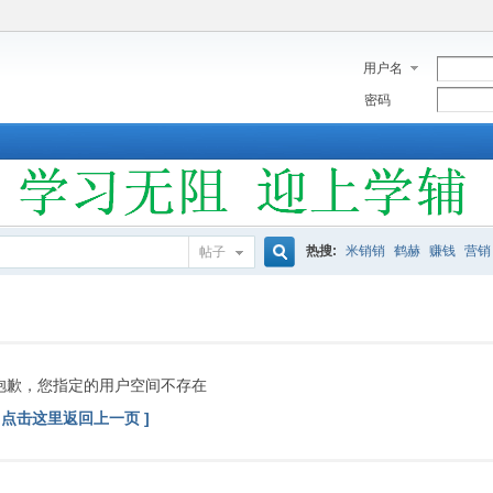
用户名
密码
热搜:
米销销
鹤赫
赚钱
营销
帖子
搜
索
抱歉，您指定的用户空间不存在
[ 点击这里返回上一页 ]