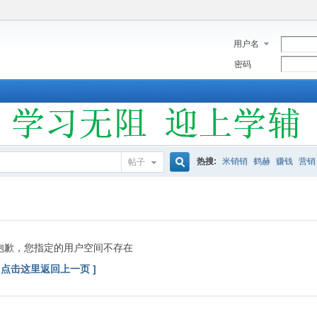
用户名
密码
热搜:
米销销
鹤赫
赚钱
营销
帖子
搜
索
抱歉，您指定的用户空间不存在
[ 点击这里返回上一页 ]