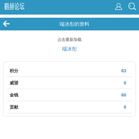
端冰彤的资料
点击重新加载
端冰彤
积分
63
威望
0
金钱
60
贡献
0