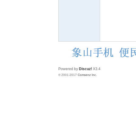
赫
Powered by
Discuz!
X3.4
© 2001-2017
Comsenz Inc.
论