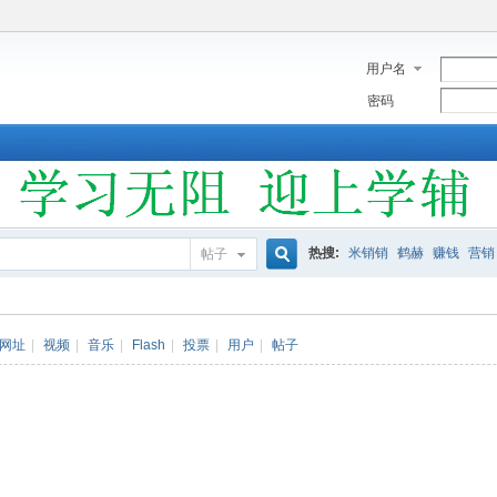
用户名
密码
热搜:
米销销
鹤赫
赚钱
营销
帖子
搜
网址
|
视频
|
音乐
|
Flash
|
投票
|
用户
|
帖子
索