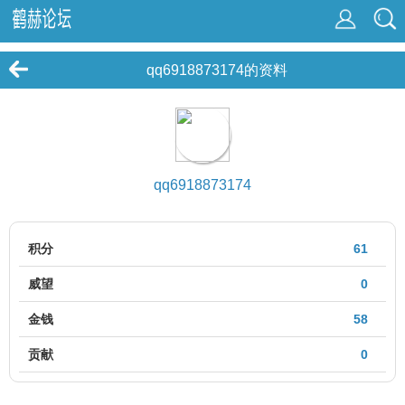
qq6918873174的资料
qq6918873174
积分
61
威望
0
金钱
58
贡献
0