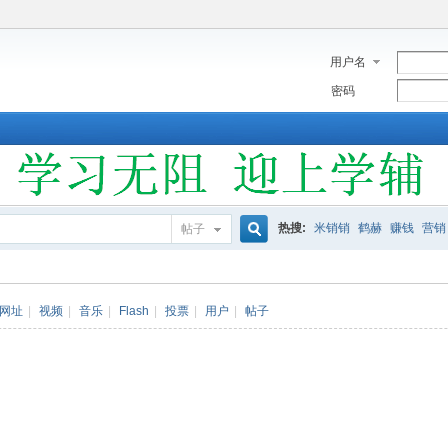
用户名
密码
热搜:
米销销
鹤赫
赚钱
营销
帖子
搜
网址
|
视频
|
音乐
|
Flash
|
投票
|
用户
|
帖子
索