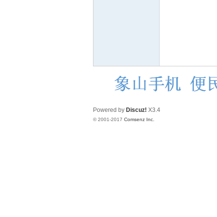
赫
Powered by
Discuz!
X3.4
© 2001-2017
Comsenz Inc.
论