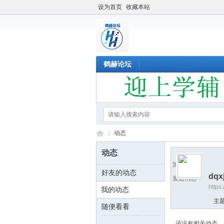
设为首页
收藏本站
鹤赫论坛
动态
动态
加为好友
好友的动态
dqx
鹤
›
发送消息
https
我的动态
主
随便看看
还没有相关动态