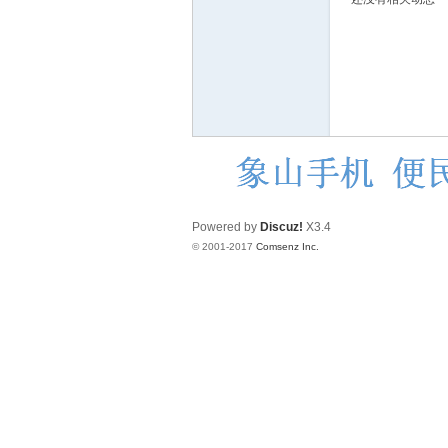
赫
Powered by
Discuz!
X3.4
© 2001-2017
Comsenz Inc.
论