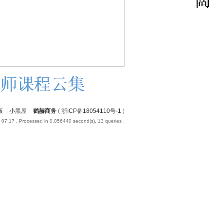
版
|
小黑屋
|
鹤赫商务
(
浙ICP备18054110号-1
)
 07:17
, Processed in 0.056440 second(s), 13 queries .