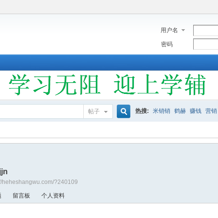
用户名
密码
热搜:
米销销
鹤赫
赚钱
营销
帖子
搜
索
jjn
://heheshangwu.com/?240109
题
留言板
个人资料