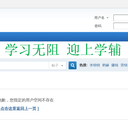
用户名
密码
热搜:
米销销
鹤赫
赚钱
营销
帖子
搜
索
抱歉，您指定的用户空间不存在
[ 点击这里返回上一页 ]