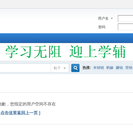
用户名
密码
热搜:
米销销
鹤赫
赚钱
营销
帖子
搜
索
抱歉，您指定的用户空间不存在
[ 点击这里返回上一页 ]