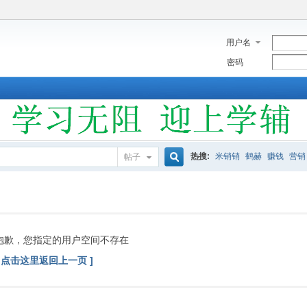
用户名
密码
热搜:
米销销
鹤赫
赚钱
营销
帖子
搜
索
抱歉，您指定的用户空间不存在
[ 点击这里返回上一页 ]