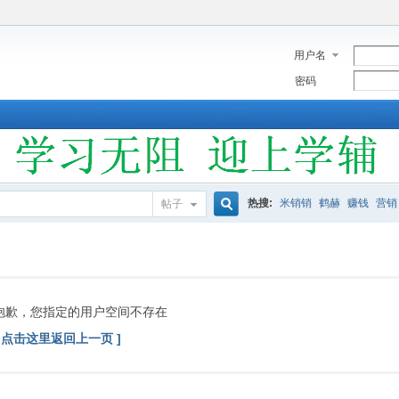
用户名
密码
热搜:
米销销
鹤赫
赚钱
营销
帖子
搜
索
抱歉，您指定的用户空间不存在
[ 点击这里返回上一页 ]