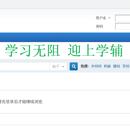
用户名
密码
热搜:
米销销
鹤赫
赚钱
营销
帖子
搜
索
请先登录后才能继续浏览