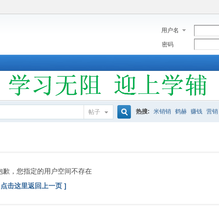
用户名
密码
热搜:
米销销
鹤赫
赚钱
营销
帖子
搜
索
抱歉，您指定的用户空间不存在
[ 点击这里返回上一页 ]