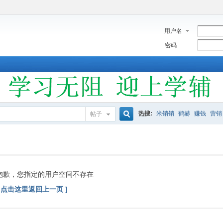
用户名
密码
热搜:
米销销
鹤赫
赚钱
营销
帖子
搜
索
抱歉，您指定的用户空间不存在
[ 点击这里返回上一页 ]