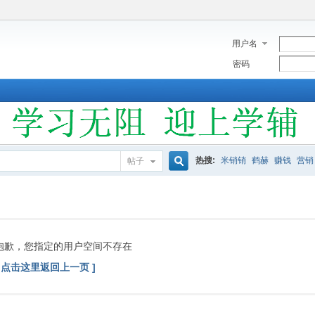
用户名
密码
热搜:
米销销
鹤赫
赚钱
营销
帖子
搜
索
抱歉，您指定的用户空间不存在
[ 点击这里返回上一页 ]