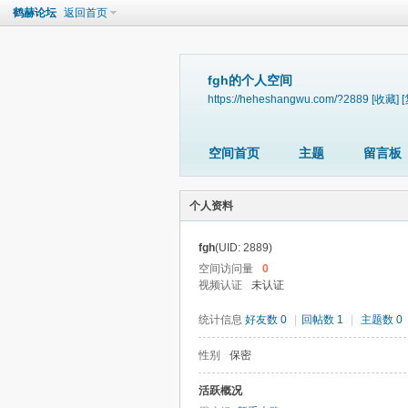
鹤赫论坛
返回首页
fgh的个人空间
https://heheshangwu.com/?2889
[收藏]
空间首页
主题
留言板
个人资料
fgh
(UID: 2889)
空间访问量
0
视频认证
未认证
统计信息
好友数 0
|
回帖数 1
|
主题数 0
性别
保密
活跃概况