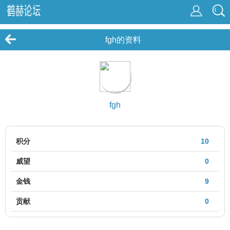
fgh的资料
fgh
积分
10
威望
0
金钱
9
贡献
0