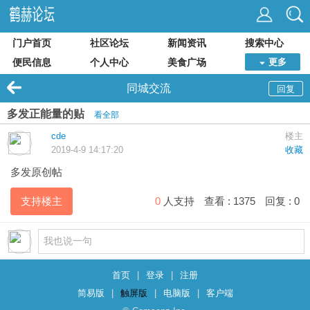
门户首页
社区论坛
新闻资讯
搜索中心
便民信息
个人中心
美食广场
更多
同城交流
回复
多发正能量的贴
看全部
cde
楼主
2019-4-9 14:17:20
收藏
多发原创帖
支持楼主
0
人支持
查看 :
1375
回复 :
0
首页
|
登录
|
注册
简易版
|
触屏版
|
电脑版
|
客户端