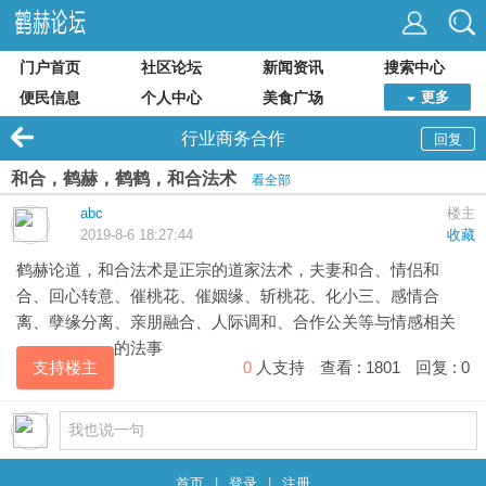
门户首页
社区论坛
新闻资讯
搜索中心
便民信息
个人中心
美食广场
更多
行业商务合作
回复
和合，鹤赫，鹤鹤，和合法术
看全部
abc
楼主
2019-8-6 18:27:44
收藏
鹤赫
论道，和合法术是正宗的道家法术，夫妻和合、情侣和
合、回心转意、催桃花、催姻缘、斩桃花、化小三、感情合
离、孽缘分离、亲朋融合、人际调和、合作公关等与情感相关
的法事
支持楼主
0
人支持
查看 :
1801
回复 :
0
首页
|
登录
|
注册