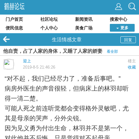
门户首页
社区论坛
新闻资讯
搜索中心
便民信息
个人中心
美食广场
更多
生活情感文章
回复
他自责，占了人家的身体，又睡了人家的娇妻
看全部
迎上
楼主
2019-8-5 21:46:26
收藏
“对不起，我们已经尽力了，准备后事吧。”
病房外医生的声音很轻，但病床上的林羽却听
得一清二楚。
可能人死之前连听觉都会变得格外灵敏吧，尤
其是母亲的哭声，分外尖锐。
因为见义勇为付出生命，林羽并不是第一个，
对此他并不后悔，只是觉得对不起母亲。