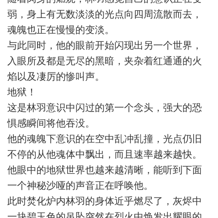
弱，身上有无数淡淡的光点向四周流散而去，
魂魄也正在慢慢的变淡。
与此同时，他的眼前开始闪现出另一个世界，
入眼所及都是无尽的黑暗，夹杂着红通通的火
焰以及凄厉的惨叫声。
地狱！
这是林羽意识中闪过的第一个念头，强大的恐
惧感瞬间将他吞没。
他的魂魄下意识的在空中乱冲乱撞，光点仍旧
不停的从他魂体中飘出，而且速率越来越快。
他眼中的地狱世界也越来越清晰，能听到下面
一个神秘沙哑的声音正在呼唤他。
此时焚化炉内林羽的身体近乎燃尽了，灰烬中
一块碧玉色的吊坠突然在烈火中焕发出耀眼的