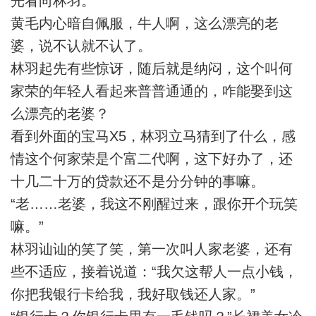
光看向林羽。
黄毛内心暗自佩服，牛人啊，这么漂亮的老
婆，说不认就不认了。
林羽起先有些惊讶，随后就是纳闷，这个叫何
家荣的年轻人看起来普普通通的，咋能娶到这
么漂亮的老婆？
看到外面的宝马X5，林羽立马猜到了什么，感
情这个何家荣是个富二代啊，这下好办了，还
十几二十万的贷款还不是分分钟的事嘛。
“老……老婆，我这不刚醒过来，跟你开个玩笑
嘛。”
林羽讪讪的笑了笑，第一次叫人家老婆，还有
些不适应，接着说道：“我欠这帮人一点小钱，
你把我银行卡给我，我好取钱还人家。”