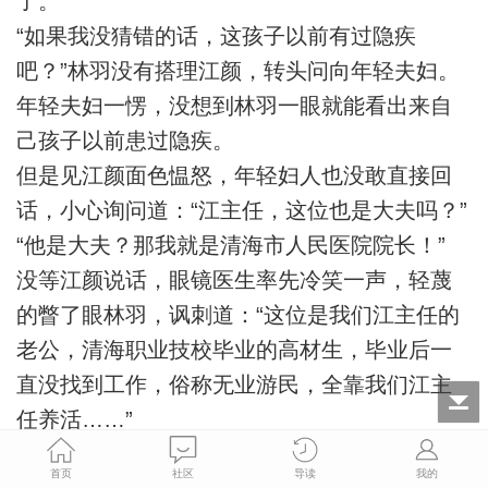
了。
“如果我没猜错的话，这孩子以前有过隐疾
吧？”林羽没有搭理江颜，转头问向年轻夫妇。
年轻夫妇一愣，没想到林羽一眼就能看出来自
己孩子以前患过隐疾。
但是见江颜面色愠怒，年轻妇人也没敢直接回
话，小心询问道：“江主任，这位也是大夫吗？”
“他是大夫？那我就是清海市人民医院院长！”
没等江颜说话，眼镜医生率先冷笑一声，轻蔑
的瞥了眼林羽，讽刺道：“这位是我们江主任的
老公，清海职业技校毕业的高材生，毕业后一
直没找到工作，俗称无业游民，全靠我们江主
任养活……”
“行了，别说了，何家荣，你先出去吧。”江颜冷
首页
社区
导读
我的