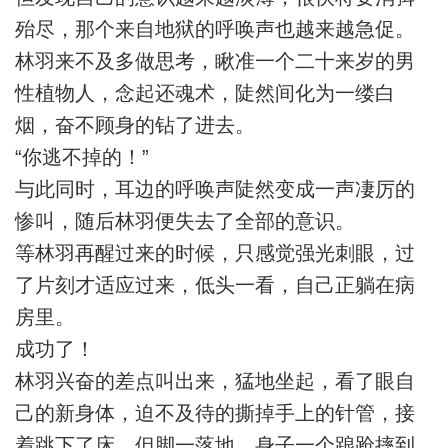
殆尽，那个来自地狱的呼唤声也越来越急促。
林羽来不及多做思考，瞅准一个二十来岁的男
性植物人，念起还魂术，陡然间化为一缕白
烟，奋不顾身的钻了进去。
“你逃不掉的！”
与此同时，耳边的呼唤声陡然变成一声凄厉的
惨叫，随后林羽便失去了全部的意识。
等林羽再醒过来的时候，只感觉强光刺眼，过
了片刻才适应过来，低头一看，自己正躺在病
房里。
成功了！
林羽兴奋的差点叫出来，猛地坐起，看了眼自
己的新身体，迫不及待的撕掉手上的针管，接
着跳下了床，但脚一落地，身子一个踉跄摔到