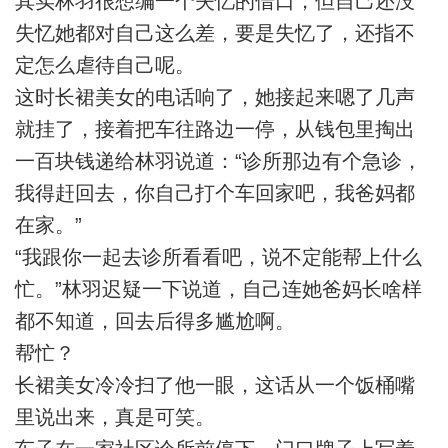
其实林羽很想编一个失忆的借口，但自己还没
失忆她都对自己这么差，要是失忆了，还指不
定怎么虐待自己呢。
这时长裙美女的电话响了，她接起来嗯了几声
就挂了，接着把车往路边一停，从钱包里掏出
一百块钱递给林羽说道：“诊所那边有个急诊，
我得赶回去，你自己打个车回家吧，我爸妈都
在家。”
“我跟你一起去诊所看看吧，说不定能帮上什么
忙。”林羽迟疑一下说道，自己连她爸妈长啥样
都不知道，回去后得多尴尬啊。
帮忙？
长裙美女冷冷扫了他一眼，这话从一个饭桶嘴
里说出来，真是可笑。