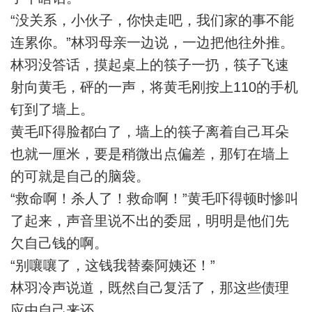
“没关系，小伙子，你快走吧，我们家的事不能
连累你。”林羽母亲一边说，一边把他往外推。
林羽没答话，摸起桌上的筷子一扔，筷子飞速
射向黄毛，砰的一声，将黄毛刚按上110的手机
钉到了墙上。
黄毛吓得脸都白了，墙上的筷子离着自己耳朵
也就一厘米，要是稍微出点偏差，那钉在墙上
的可就是自己的脑袋。
“救命啊！杀人了！救命啊！”黄毛吓得顿时惨叫
了起来，声音里说不出的委屈，明明是他们先
欠自己钱的啊。
“别嚷嚷了，这钱我替秦阿姨还！”
林羽冷声说道，既然自己复活了，那这些债理
应由自己来还。