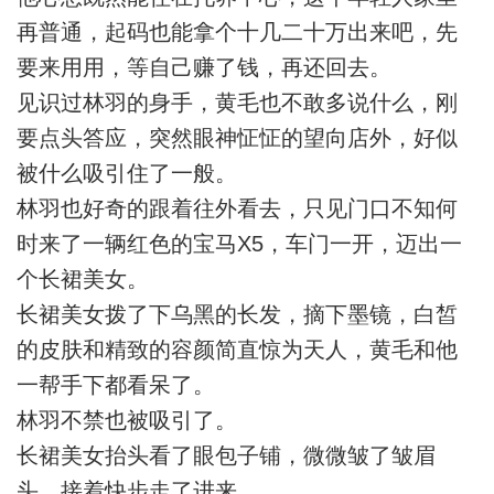
再普通，起码也能拿个十几二十万出来吧，先
要来用用，等自己赚了钱，再还回去。
见识过林羽的身手，黄毛也不敢多说什么，刚
要点头答应，突然眼神怔怔的望向店外，好似
被什么吸引住了一般。
林羽也好奇的跟着往外看去，只见门口不知何
时来了一辆红色的宝马X5，车门一开，迈出一
个长裙美女。
长裙美女拨了下乌黑的长发，摘下墨镜，白皙
的皮肤和精致的容颜简直惊为天人，黄毛和他
一帮手下都看呆了。
林羽不禁也被吸引了。
长裙美女抬头看了眼包子铺，微微皱了皱眉
头，接着快步走了进来。