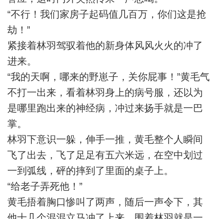
“不行！我们家房子起码值几百万，你们这是抢
劫！”
紧接着林羽驾驭着他的新身体风风火火的冲了
进来。
“我的天啊，哪来的野崽子，关你屁事！”黄毛气
不打一出来，看着林羽身上的病号服，还以为
是哪里跑出来的神经病，冲过来扬手就是一巴
掌。
林羽下意识一躲，伸手一推，黄毛整个人瞬间
飞了出去，飞了足足有五六米远，在空中划过
一到弧线，砰的摔到了里面的桌子上。
“给老子弄死他！”
黄毛捂着胸口惨叫了两声，随后一声令下，其
他十几个混混立马冲了上来，围着林羽就是一