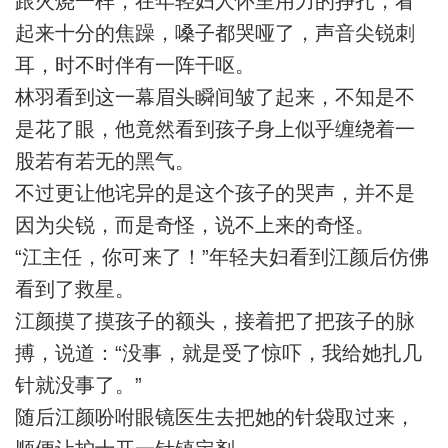
跟火烧一样，在年轻妇人怀里用力的挣扎，看
起来十分的焦躁，嗓子都哭哑了，声音尖锐刺
耳，时不时伴有一阵干呕。
林羽看到这一幕眉头瞬间皱了起来，不知是不
是花了眼，他竟然看到孩子身上似乎缠绕着一
股若有若无的黑气。
不过更让他诧异的是这个孩子的哭声，并不是
因为尖锐，而是奇怪，说不上来的奇怪。
“江主任，你可来了！”年轻夫妇看到江颜后仿佛
看到了救星。
江颜摸了摸孩子的额头，接着把了把孩子的脉
搏，说道：“没事，就是受了惊吓，我给她扎几
针就没事了。”
随后江颜吩咐眼镜医生去把她的针袋取过来，