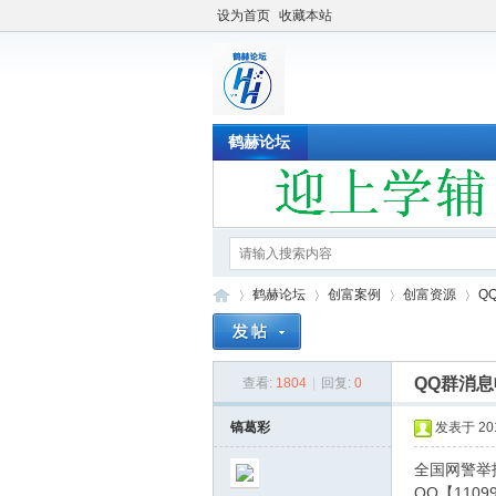
设为首页
收藏本站
鹤赫论坛
鹤赫论坛
创富案例
创富资源
Q
QQ群消
查看:
1804
|
回复:
0
鹤
»
›
›
›
镐葛彩
发表于 2019
全国网警举报
QQ【110