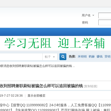
用户名
密码
热搜:
米销销
鹤赫
赚钱
营销
帖子
搜
Q群消息收到招聘兼职刷钻被骗怎么样可以追回被骗的钱 ...
索
息收到招聘兼职刷钻被骗怎么样可以追回被骗的钱
[复制链接]
-7-27 02:28:36
|
显示全部楼层
中心【接警QQ:1109999082】24小时服务，人工免费客服QQ【110
9999082】【快速接警QQ:1109999082】严厉打网络诈骗,网上被骗：兼