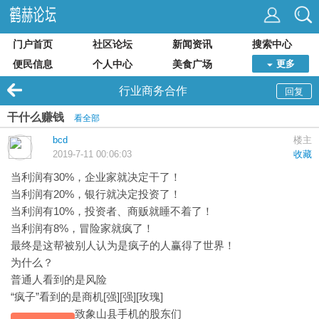
门户首页
社区论坛
新闻资讯
搜索中心
便民信息
个人中心
美食广场
更多
行业商务合作
回复
干什么赚钱
看全部
bcd
楼主
2019-7-11 00:06:03
收藏
当利润有30%，企业家就决定干了！
当利润有20%，银行就决定投资了！
当利润有10%，投资者、商贩就睡不着了！
当利润有8%，冒险家就疯了！
最终是这帮被别人认为是疯子的人赢得了世界！
为什么？
普通人看到的是风险
“疯子”看到的是商机[强][强][玫瑰]
致象山县手机的股东们