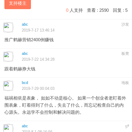
支持楼主
0
人支持
查看 :
2590
回复 :
5
abc
沙发
2019-7-17 13:46:14
推广鹤赫营销2400例赚钱
abc
板凳
2019-7-22 14:34:28
跟着鹤赫挣大钱
bcd
地板
2019-7-29 00:04:03
福祸相依是表象， 如如不动是核心。 如果一个创业者老盯着外
围表象，盯着得到了什么，失去了什么，而忘记检查自己的内
心源头。永远学不会控制和解决问题的。
abc
#
5
2019-8-1 08:16:56