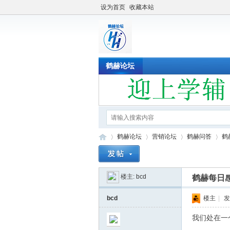
设为首页
收藏本站
鹤赫论坛
鹤赫论坛
营销论坛
鹤赫问答
鹤
楼主:
bcd
鹤赫每日
鹤
»
›
›
›
bcd
楼主
|
发
我们处在一