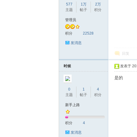
577
1万
2万
主题
帖子
积分
管理员
赫
积分
22528
发消息
回复
时候
发表于 2019
是的
0
1
4
论
主题
帖子
积分
新手上路
积分
4
发消息