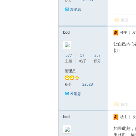
积分
13368
发消息
回复
bcd
楼主
|
发
让自己内心
切！
577
1万
2万
主题
帖子
积分
管理员
积分
22528
发消息
回复
bcd
楼主
|
发
如果此刻，
果此刻，你