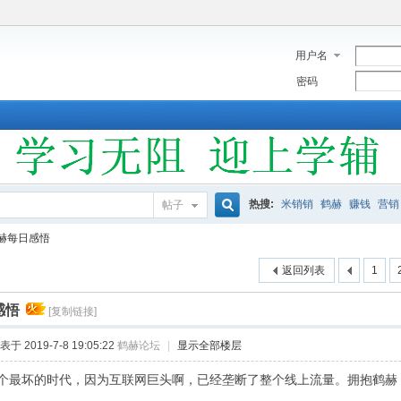
用户名
密码
热搜:
米销销
鹤赫
赚钱
营销
帖子
搜
赫每日感悟
返回列表
1
索
感悟
[复制链接]
表于 2019-7-8 19:05:22
鹤赫论坛
|
显示全部楼层
个最坏的时代，因为互联网巨头啊，已经垄断了整个线上流量。拥抱鹤赫