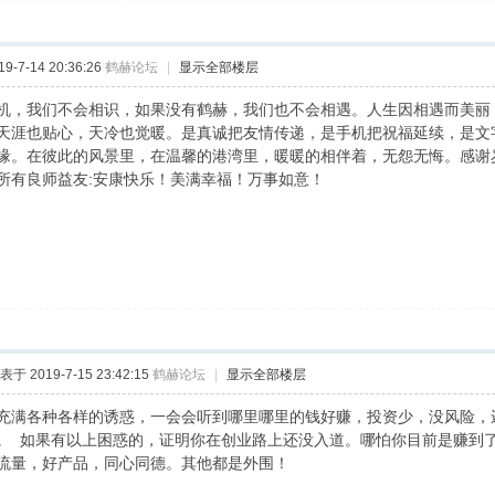
-7-14 20:36:26
鹤赫论坛
|
显示全部楼层
机，我们不会相识，如果没有鹤赫，我们也不会相遇。人生因相遇而美丽
天涯也贴心，天冷也觉暖。是真诚把友情传递，是手机把祝福延续，是文
缘。在彼此的风景里，在温馨的港湾里，暖暖的相伴着，无怨无悔。感谢
所有良师益友:安康快乐！美满幸福！万事如意！
表于 2019-7-15 23:42:15
鹤赫论坛
|
显示全部楼层
充满各种各样的诱惑，一会会听到哪里哪里的钱好赚，投资少，没风险，
。 如果有以上困惑的，证明你在创业路上还没入道。哪怕你目前是赚到
流量，好产品，同心同德。其他都是外围！