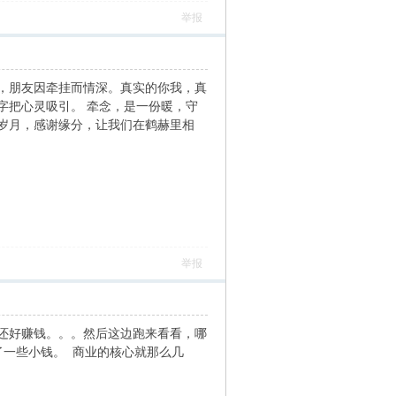
举报
，朋友因牵挂而情深。真实的你我，真
字把心灵吸引。 牵念，是一份暖，守
岁月，感谢缘分，让我们在鹤赫里相
举报
还好赚钱。。。然后这边跑来看看，哪
了一些小钱。 商业的核心就那么几