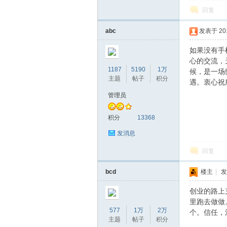
回复
坛
abc
发表于 2019
如果没有手
心的交流，
1187
5190
1万
候，是一场
主题
帖子
积分
遇。衷心祝
管理员
积分
13368
发消息
回复
bcd
楼主
|
发
创业的路上
里跑去做做
577
1万
2万
个。信任，
主题
帖子
积分