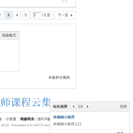
举报
2
3
4
5
/ 5 页
下一页
高级模式
本版积分规则
站长推荐
2
/2
关闭
米销销小程序
版
|
小黑屋
|
鹤赫商务
(
浙ICP备18054110号-1
)
米销销小程序入口
 19:32
, Processed in 0.124772 second(s), 17 queries .