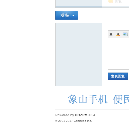
回复
发表回复
Powered by
Discuz!
X3.4
© 2001-2017
Comsenz Inc.