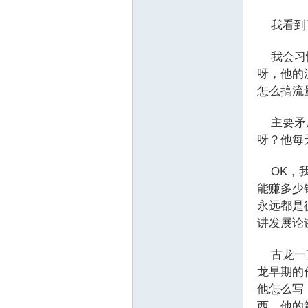
我看到
坛
我会习惯
呀，他的
怎么搞流
主要矛盾
呀？他每
OK，我
能赚多少
永远都是
讲发展论
古龙一直
龙早期的
他怎么写
西，他的