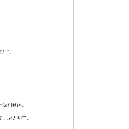
先生”。
翻版和延续。
复，成大师了。