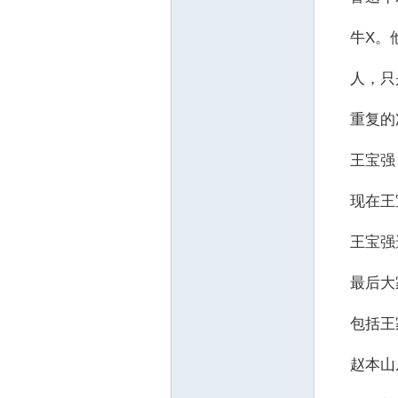
牛X。他
人，只
重复的次
王宝强，
现在王宝
王宝强选
最后大家
包括王家
赵本山从