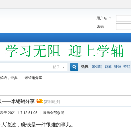
用户名
密码
热搜:
米销销
鹤赫
赚钱
营销
帖子
搜
鹤语，经典——米销销分享
索
典——米销销分享
[复制链接]
表于 2021-1-7 13:51:05
|
显示全部楼层
人说过，赚钱是一件很难的事儿。