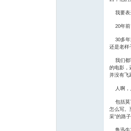
我要表达
20年前
30多年
还是老样
我们都说
的电影，
并没有飞
人啊，只
包括莫言
怎么写。
采”的路
鲁迅牛