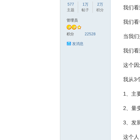
577
1万
2万
我们看到
主题
帖子
积分
管理员
我们看书
赫
积分
22528
当我们提
发消息
我们看到
这个因
我从3个
1、主要
论
2、量
3、发
这个人