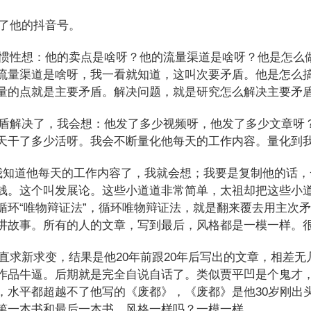
了他的抖音号。
性想：他的卖点是啥呀？他的流量渠道是啥呀？他是怎么
流量渠道是啥呀，我一看就知道，这叫次要矛盾。他是怎么
量的点就是主要矛盾。解决问题，就是研究怎么解决主要矛
解决了，我会想：他发了多少视频呀，他发了多少文章呀
天干了多少活呀。我会不断量化他每天的工作内容。量化到
知道他每天的工作内容了，我就会想；我要是复制他的话，
钱。这个叫发展论。这些小道道非常简单，太祖却把这些小
循环“唯物辩证法”，循环唯物辩证法，就是翻来覆去用主次
讲故事。所有的人的文章，写到最后，风格都是一模一样。
求新求变，结果是他20年前跟20年后写出的文章，相差无
作品牛逼。后期就是完全自说自话了。类似贾平凹是个鬼才
，水平都超越不了他写的《废都》，《废都》是他30岁刚出
第一本书和最后一本书，风格一样吗？一模一样。