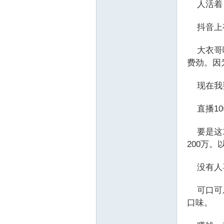
人活着，
抖音上有
大衣哥唱
费劲。因
现在我要
直播10
要是这1
200万
没有人喜
可口可乐
口味。