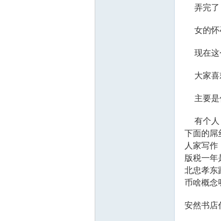
弄完了，
女的怀孕
现在这个
大家喜欢
主要是作
有个人，
下面的屌
人家写作
版税一年
北忠孝东
币啥概念
安然书店