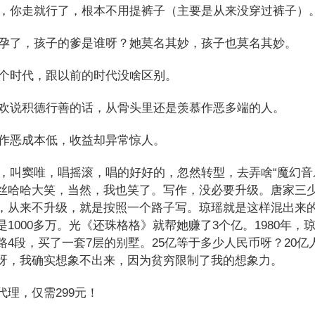
你走就行了，根本不用提裤子（主要是从来没穿过裤子）
了，孩子的爹是谁呀？她莫名其妙，孩子也莫名其妙。
时代，跟以前的时代没啥区别。
说积德行善的话，从骨头里还是羡慕作恶多端的人。
恶成本低，收益却异常惊人。
叫窦唯，唱摇滚，唱的好好的，忽然转型，去弄啥“魔幻音
丝哈哈大笑，当然，我也笑了。写作，没必要升级。唐家三
，从来不升级，就是按照一个路子写。琼瑶就是这样混出来
是1000多万。光《还珠格格》就帮她赚了3个亿。1980年，
路4段，买了一套7层的别墅。25亿等于多少人民币呀？20亿人
呀，我确实想象不出来，因为贫穷限制了我的想象力。
代理，仅需299元！