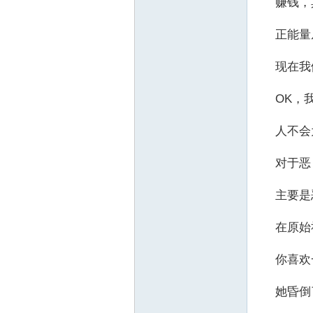
赚钱，其
正能量从
现在我们
OK，我
人不会为
对于恶，
主要是恶
在原始社
你喜欢一
她昏倒了