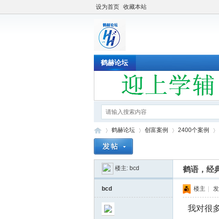
设为首页
收藏本站
鹤赫论坛
鹤赫论坛
创富案例
2400个案例
楼主:
bcd
鹤语，经
鹤
»
›
›
›
bcd
楼主
|
发
我对很多