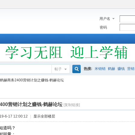
用户名
密码
热搜:
米销销
鹤赫
赚钱
营销
帖子
搜
鹤赫商务2400营销计划之赚钱-鹤赫论坛
索
400营销计划之赚钱-鹤赫论坛
[复制链接]
-6-17 12:00:12
|
显示全部楼层
知道吗？
时间量：