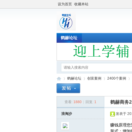
设为首页
收藏本站
鹤赫论坛
鹤赫论坛
创富案例
2400个案例
鹤赫商务2
查看:
1880
|
回复:
1
鹤
»
›
›
›
浪淘沙
发表于 2019
赚钱原理您
形式：增加