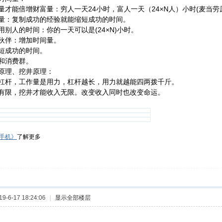
量才能倍增财富量：穷人一天24小时，富人一天（24×N人）小时(麦当劳
量：复制成功的经验就能缩短成功的时间。
用别人的时间：你的一天可以是(24×N)小时。
伙伴：增加时间量。
短成功的时间。
和消费群。
原理、挖井原理：
杠杆，工作量是用力，杠杆越长，用力就越能四两拨千斤。
有限，挖井才能收入无限。改变收入同时也改变命运。
手机》
了解更多
-6-17 18:24:06
|
显示全部楼层