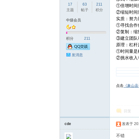
17
63
211
①倍增时间
主题
帖子
积分
②缩短时间
实质：努力
中级会员
①寻找合作
②复制：缩
赫
③建立团队
积分
211
原理：杠杆
①时间量是
发消息
②挑水收入
点击
《象山县
论
回复
cde
发表于 2019
不错